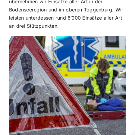
übernehmen wir Einsätze aller Art in der
Bodenseeregion und im oberen Toggenburg. Wir
Kontakt
leisten unterdessen rund 6’000 Einsätze aller Art
an drei Stützpunkten.
Be a Part