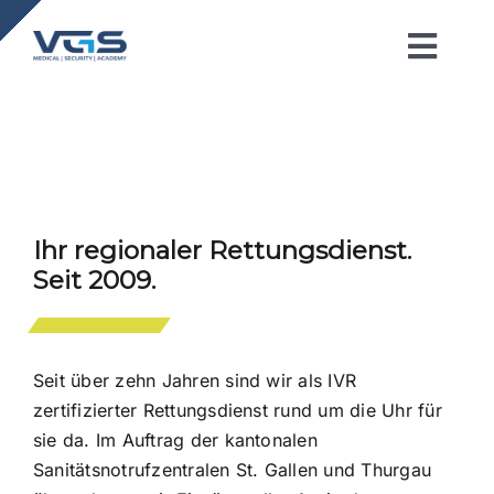
Zum
Inhalt
Toggl
springen
Navig
Home
Über uns
Ihr regionaler Rettungsdienst.
Medizin
Seit 2009.
Sicherheit
Seit über zehn Jahren sind wir als IVR
zertifizierter Rettungsdienst rund um die Uhr für
Akademie
sie da. Im Auftrag der kantonalen
Sanitätsnotrufzentralen St. Gallen und Thurgau
E.O.C