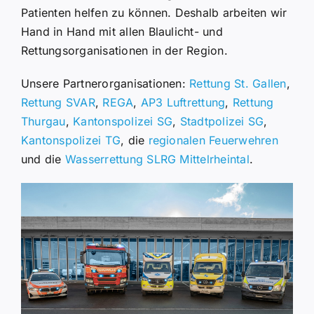
Patienten helfen zu können. Deshalb arbeiten wir
Hand in Hand mit allen Blaulicht- und
Rettungsorganisationen in der Region.
Unsere Partnerorganisationen:
Rettung St. Gallen
,
Rettung SVAR
,
REGA
,
AP3 Luftrettung
,
Rettung
Thurgau
,
Kantonspolizei SG
,
Stadtpolizei SG
,
Kantonspolizei TG
, die
regionalen Feuerwehren
und
die
Wasserrettung SLRG Mittelrheintal
.